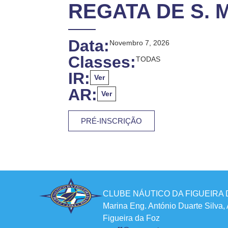
REGATA DE S. 
Data:
Novembro 7, 2026
Classes:
TODAS
IR:
Ver
AR:
Ver
PRÉ-INSCRIÇÃO
CLUBE NÁUTICO DA FIGUEIRA 
Marina Eng. António Duarte Silva,
Figueira da Foz