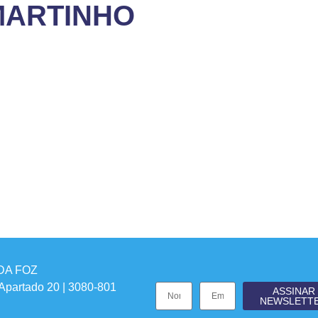
MARTINHO
DA FOZ
 Apartado 20 | 3080-801
ASSINAR
NEWSLETT