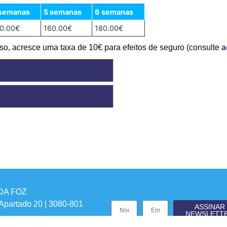
 semanas
5 semanas
6 semanas
0.00€
160.00€
180.00€
so, acresce uma taxa de 10€ para efeitos de seguro (consulte
a
DA FOZ
 Apartado 20 | 3080-801
ASSINAR
NEWSLETT