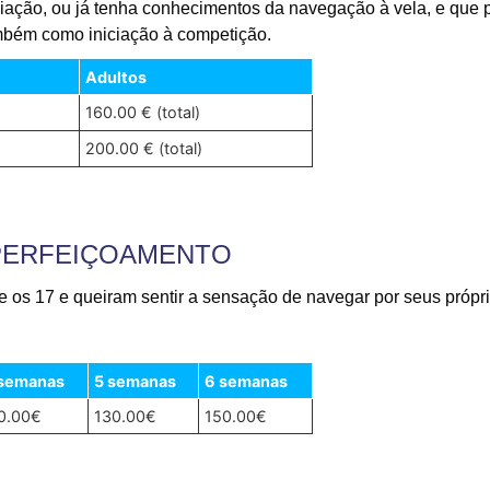
iciação, ou já tenha conhecimentos da navegação à vela, e que
ambém como iniciação à competição.
Adultos
160.00 € (total)
200.00 € (total)
 APERFEIÇOAMENTO
 e os 17 e queiram sentir a sensação de navegar por seus própr
 semanas
5 semanas
6 semanas
0.00€
130.00€
150.00€