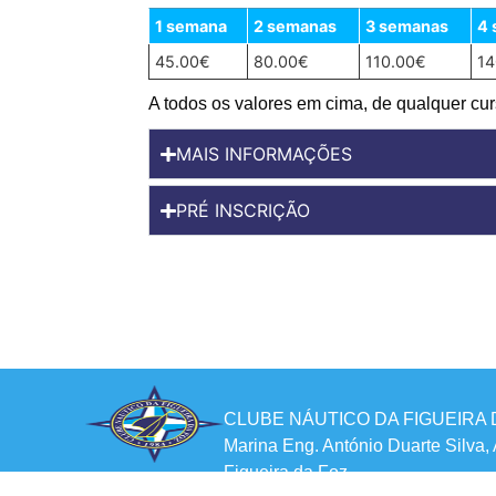
1 semana
2 semanas
3 semanas
4
45.00€
80.00€
110.00€
14
A todos os valores em cima, de qualquer cur
MAIS INFORMAÇÕES
PRÉ INSCRIÇÃO
CLUBE NÁUTICO DA FIGUEIRA 
Marina Eng. António Duarte Silva,
Figueira da Foz