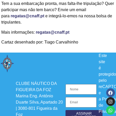
Tem a sua embarcação pronta, mas falta-lhe tripulação? Quer
participar mas não tem barco? Envie um email
para
regatas@cnaff.pt
e integrá-lo-emos na nossa bolsa de
tripulantes.
Mais informações:
regatas@cnaff.pt
Cartaz desenhado por: Tiago Carvalhinho
Este
site
é
protegido
pelo
CLUBE NÁUTICO DA
reCAPT
FIGUEIRA DA FOZ
e
Marina Eng. António
a
Política
Duarte Silva, Apartado 20
de
| 3080-801 Figueira da
Privacid
ASSINAR
Foz