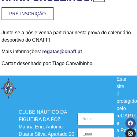
PRÉ-INSCRIÇÃO
Junte-se a nós e venha participar nesta prova do calendário
desportivo do CNAFF!
Mais informações:
regatas@cnaff.pt
Cartaz desenhado por: Tiago Carvalhinho
Este
site
é
protegido
pelo
CLUBE NÁUTICO DA
reCAPT
FIGUEIRA DA FOZ
e
Marina Eng. António
a
Política
Duarte Silva, Apartado 20