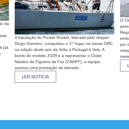
O Cl
to da
pass
Rega
inte
A tripulação do Pocket Rocket, liderada pelo skipper
emba
Diogo Gameiro, conquistou o 3.º lugar na classe ORC
por d
A DA
na edição deste ano da Volta a Portugal à Vela. A
vele
é
bordo do modelo J/109 e a representar o Clube
mete
Náutico da Figueira da Foz (CNAFF), a equipa
assinou uma prestação de elevado...
LER NOTÍCIA