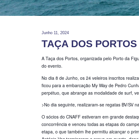
Junho 11, 2024
TAÇA DOS PORTOS
A Taça dos Portos, organizada pelo Porto da Figu
do evento.
No dia 8 de Junho, os 24 veleiros inscritos reali
ficou para a embarcação My Way de Pedro Cunha,
perpétuo, que abrange as modalidade de surf, ve
>No dia seguinte, realizaram-se regatas BV/SV n
O sócios do CNAFF estiveram em grande destaqu
concorrência e venceu todas as etapas do campeo
etapa, o que também lhe permitiu alcançar o prim
António Vaz terminaram a prova em quarto, depois