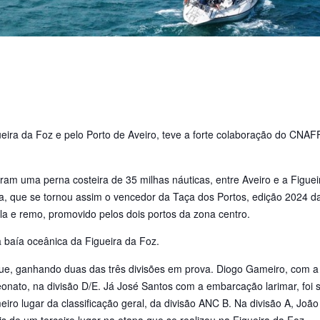
eira da Foz e pelo Porto de Aveiro, teve a forte colaboração do CNAFF,
zaram uma perna costeira de 35 milhas náuticas, entre Aveiro e a Figuei
 que se tornou assim o vencedor da Taça dos Portos, edição 2024 da
la e remo, promovido pelos dois portos da zona centro.
a baía oceânica da Figueira da Foz.
e, ganhando duas das três divisões em prova. Diogo Gameiro, com a
nato, na divisão D/E. Já José Santos com a embarcação larimar, foi s
eiro lugar da classificação geral, da divisão ANC B. Na divisão A, Joã
 de um terceiro lugar na etapa que se realizou na Figueira da Foz.