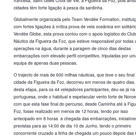
francesa, Saint Gilles Croix de Vie, à Figueira da Foz, pois am
cidades têm forte ligação à pesca da sardinha.
Globalmente organizada pelo Team Vendée Formation, institui
com fortes ligações à mítica prova de vela oceânica em solitário
Vendée Globe, esta prova contou com o apoio logístico do Clu
Náutico da Figueira da Foz, que esteve responsável por todas 
operações na água, durante a paragem de cinco dias destas
embarcações com elevado perfil competitivo, tripuladas por um
equipa de apenas duas pessoas.
O trajecto de mais de 600 milhas náuticas, que teve o seu final
cidade da Figueira da Foz, decorreu em menos de quatro dias.
desta etapa, para os 44 velejadores participantes, deu-se já na
portuguesa, onde o habitual e espetacular vento forte de Noroe
com que esta fase final do percurso, desde Caminha até à Figu
Foz, fosse realizado em menos de 12 horas, tendo por isso
antecipado em 8 horas a chegada das embarcações, inicialme
previstas para as 14:00 de dia 10 de Junho, tendo o primeiro
concorrente cruzado a linha de chegada um pouco depois das 