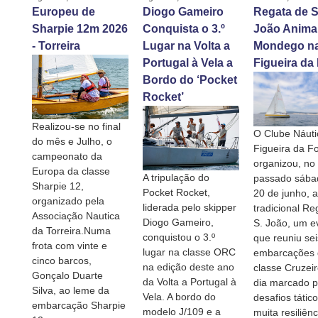
Europeu de
Diogo Gameiro
Regata de S
Sharpie 12m 2026
Conquista o 3.º
João Anima
- Torreira
Lugar na Volta a
Mondego n
Portugal à Vela a
Figueira da
Bordo do ‘Pocket
Rocket’
Realizou-se no final
O Clube Náuti
do mês e Julho, o
Figueira da F
campeonato da
organizou, no
Europa da classe
A tripulação do
passado sábad
Sharpie 12,
Pocket Rocket,
20 de junho, a
organizado pela
liderada pelo skipper
tradicional Re
Associação Nautica
Diogo Gameiro,
S. João, um e
da Torreira.Numa
conquistou o 3.º
que reuniu sei
frota com vinte e
lugar na classe ORC
embarcações 
cinco barcos,
na edição deste ano
classe Cruzei
Gonçalo Duarte
da Volta a Portugal à
dia marcado p
Silva, ao leme da
Vela. A bordo do
desafios tátic
embarcação Sharpie
modelo J/109 e a
muita resiliênc