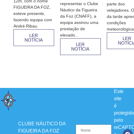
12m, com o nome
representar o Clube
parte dos
FIGUEIRA DA FOZ,
Náutico da Figueira
velejadores. O
esteve presente,
da Foz (CNAFF), a
da tarde apre
fazendo equipa com
equipa assinou uma
condições
André Ribau.
prestação de
meteorológicas
elevado...
LER
LER
NOTÍCIA
NOTÍCI
LER
NOTÍCIA
Este
site
é
protegido
pelo
CLUBE NÁUTICO DA
reCAPT
FIGUEIRA DA FOZ