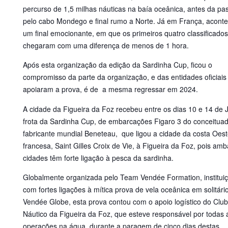
percurso de 1,5 milhas náuticas na baía oceânica, antes da p
pelo cabo Mondego e final rumo a Norte. Já em França, acont
um final emocionante, em que os primeiros quatro classificados
chegaram com uma diferença de menos de 1 hora.
Após esta organização da edição da Sardinha Cup, ficou o
compromisso da parte da organização, e das entidades oficiais
apoiaram a prova, é de a mesma regressar em 2024.
A cidade da Figueira da Foz recebeu entre os dias 10 e 14 de 
frota da Sardinha Cup, de embarcações Figaro 3 do conceitua
fabricante mundial Beneteau, que ligou a cidade da costa Oes
francesa, Saint Gilles Croix de Vie, à Figueira da Foz, pois am
cidades têm forte ligação à pesca da sardinha.
Globalmente organizada pelo Team Vendée Formation, institui
com fortes ligações à mítica prova de vela oceânica em solitário
Vendée Globe, esta prova contou com o apoio logístico do Clu
Náutico da Figueira da Foz, que esteve responsável por todas 
operações na água, durante a paragem de cinco dias destas