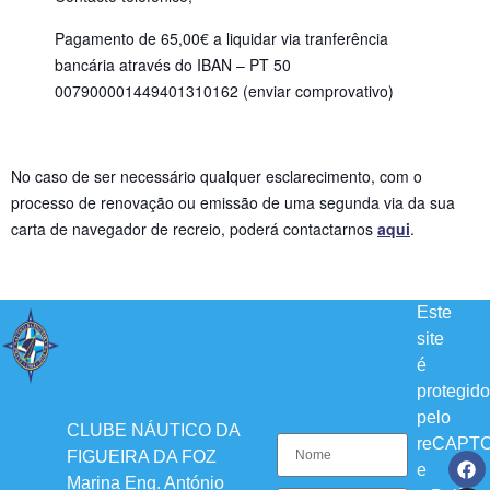
Pagamento de 65,00€ a liquidar via tranferência
bancária através do IBAN –
PT 50
007900001449401310162 (enviar comprovativo)
No caso de ser necessário qualquer esclarecimento, com o
processo de renovação ou emissão de uma segunda via da sua
carta de navegador de recreio, poderá contactarnos
aqui
.
Este
site
é
protegido
pelo
CLUBE NÁUTICO DA
reCAPT
FIGUEIRA DA FOZ
e
Marina Eng. António