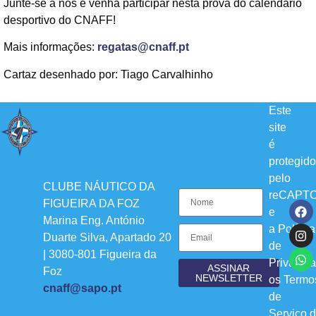
Junte-se a nós e venha participar nesta prova do calendário
desportivo do CNAFF!
Mais informações:
regatas@cnaff.pt
Cartaz desenhado por: Tiago Carvalhinho
Este
site
é
protegido
pelo
CLUBE NÁUTICO DA
reCAPT
FIGUEIRA DA FOZ
e
Marina Eng. António
a
Política
Duarte Silva, Apartado 20
de
| 3080-801 Figueira da
Privacid
ASSINAR
Foz
NEWSLETTER
os
Termo
cnaff@sapo.pt
de
Serviço
d