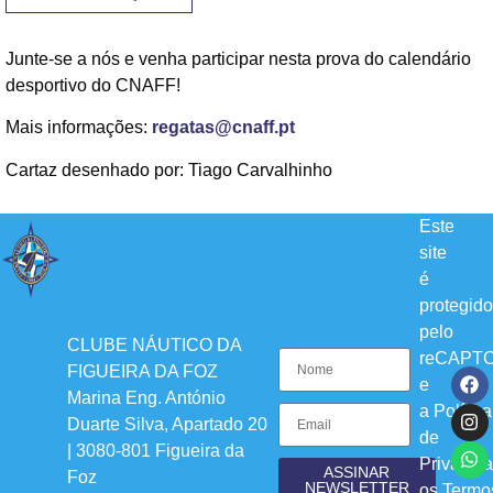
Junte-se a nós e venha participar nesta prova do calendário
desportivo do CNAFF!
Mais informações:
regatas@cnaff.pt
Cartaz desenhado por: Tiago Carvalhinho
Este
site
é
protegido
pelo
CLUBE NÁUTICO DA
reCAPT
FIGUEIRA DA FOZ
e
Marina Eng. António
a
Política
Duarte Silva, Apartado 20
de
| 3080-801 Figueira da
Privacid
ASSINAR
Foz
NEWSLETTER
os
Termo