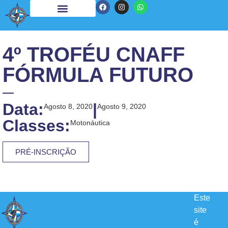
4º TROFÉU CNAFF
FÓRMULA FUTURO
Data:
|
Agosto 8, 2020
Agosto 9, 2020
Classes:
Motonáutica
PRÉ-INSCRIÇÃO
Este
site
é