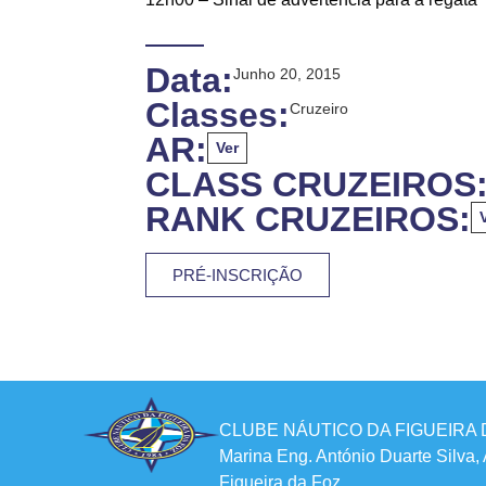
Data:
Junho 20, 2015
Classes:
Cruzeiro
AR:
Ver
CLASS CRUZEIROS
RANK CRUZEIROS:
PRÉ-INSCRIÇÃO
CLUBE NÁUTICO DA FIGUEIRA 
Marina Eng. António Duarte Silva,
Figueira da Foz