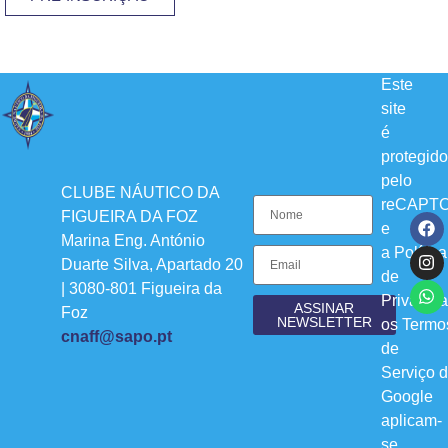
Este
site
é
protegido
pelo
CLUBE NÁUTICO DA
reCAPT
FIGUEIRA DA FOZ
e
Marina Eng. António
a
Política
Duarte Silva, Apartado 20
de
| 3080-801 Figueira da
Privacid
ASSINAR
Foz
NEWSLETTER
os
Termo
cnaff@sapo.pt
de
Serviço
d
Google
aplicam-
se.