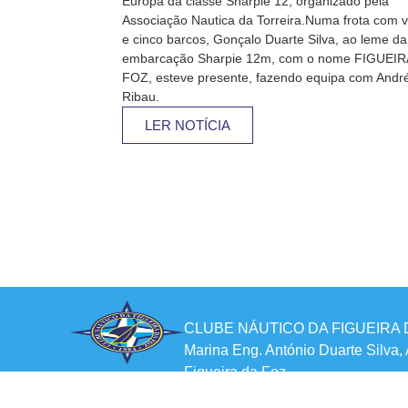
Europa da classe Sharpie 12, organizado pela
Associação Nautica da Torreira.Numa frota com v
e cinco barcos, Gonçalo Duarte Silva, ao leme da
embarcação Sharpie 12m, com o nome FIGUEIR
FOZ, esteve presente, fazendo equipa com Andr
Ribau.
LER NOTÍCIA
CLUBE NÁUTICO DA FIGUEIRA 
Marina Eng. António Duarte Silva,
Figueira da Foz
cnaff@sapo.pt