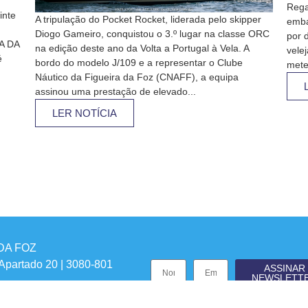
Rega
inte
A tripulação do Pocket Rocket, liderada pelo skipper
emba
Diogo Gameiro, conquistou o 3.º lugar na classe ORC
por d
A DA
na edição deste ano da Volta a Portugal à Vela. A
vele
é
bordo do modelo J/109 e a representar o Clube
mete
Náutico da Figueira da Foz (CNAFF), a equipa
assinou uma prestação de elevado...
LER NOTÍCIA
DA FOZ
 Apartado 20 | 3080-801
ASSINAR
NEWSLETT