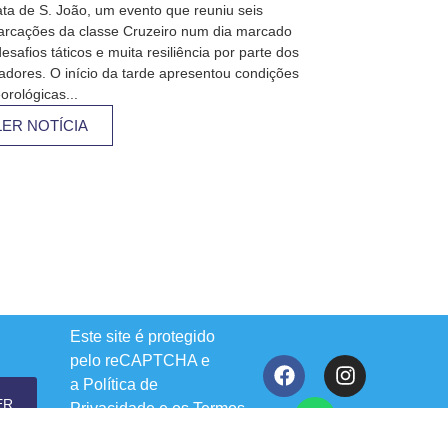
ta de S. João, um evento que reuniu seis
rcações da classe Cruzeiro num dia marcado
esafios táticos e muita resiliência por parte dos
jadores. O início da tarde apresentou condições
orológicas...
LER NOTÍCIA
Este site é protegido
pelo reCAPTCHA e
a
Política de
ER
Privacidade
e os
Termos
de Serviço
do Google