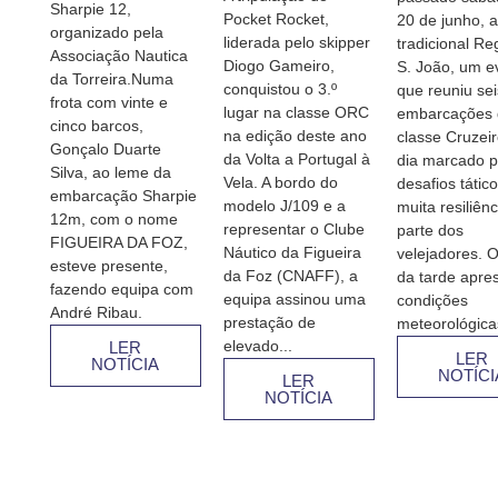
Sharpie 12,
Pocket Rocket,
20 de junho, a
organizado pela
liderada pelo skipper
tradicional Re
Associação Nautica
Diogo Gameiro,
S. João, um e
da Torreira.Numa
conquistou o 3.º
que reuniu sei
frota com vinte e
lugar na classe ORC
embarcações 
cinco barcos,
na edição deste ano
classe Cruzei
Gonçalo Duarte
da Volta a Portugal à
dia marcado p
Silva, ao leme da
Vela. A bordo do
desafios tátic
embarcação Sharpie
modelo J/109 e a
muita resiliênc
12m, com o nome
representar o Clube
parte dos
FIGUEIRA DA FOZ,
Náutico da Figueira
velejadores. O
esteve presente,
da Foz (CNAFF), a
da tarde apre
fazendo equipa com
equipa assinou uma
condições
André Ribau.
prestação de
meteorológicas
elevado...
LER
LER
NOTÍCIA
NOTÍCI
LER
NOTÍCIA