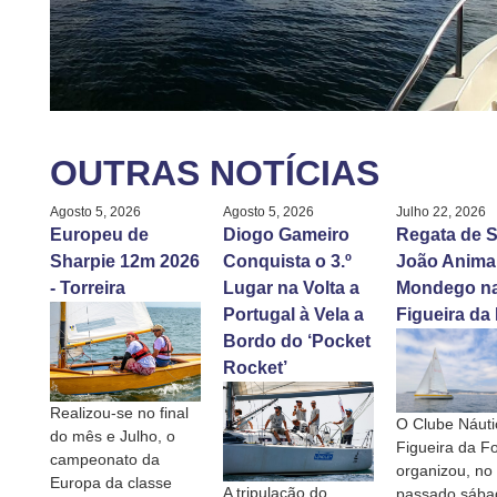
OUTRAS NOTÍCIAS
Agosto 5, 2026
Agosto 5, 2026
Julho 22, 2026
Europeu de
Diogo Gameiro
Regata de S
Sharpie 12m 2026
Conquista o 3.º
João Anima
- Torreira
Lugar na Volta a
Mondego n
Portugal à Vela a
Figueira da
Bordo do ‘Pocket
Rocket’
Realizou-se no final
O Clube Náuti
do mês e Julho, o
Figueira da F
campeonato da
organizou, no
Europa da classe
A tripulação do
passado sábad