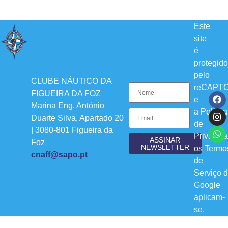
Este
site
é
protegido
pelo
CLUBE NÁUTICO DA
reCAPT
FIGUEIRA DA FOZ
e
Marina Eng. António
a
Política
Duarte Silva, Apartado 20
de
| 3080-801 Figueira da
Privacid
ASSINAR
Foz
NEWSLETTER
os
Termo
cnaff@sapo.pt
de
Serviço
d
Google
aplicam-
se.