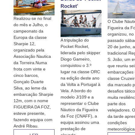
Rocket’
Realizou-se no final
O Clube Náuti
do mês e Julho, o
Figueira da F
campeonato da
organizou, no
Europa da classe
A tripulação do
passado sábad
Sharpie 12,
Pocket Rocket,
20 de junho, a
organizado pela
liderada pelo skipper
tradicional Re
Associação Nautica
Diogo Gameiro,
S. João, um e
da Torreira.Numa
conquistou o 3.º
que reuniu sei
frota com vinte e
lugar na classe ORC
embarcações 
cinco barcos,
na edição deste ano
classe Cruzei
Gonçalo Duarte
da Volta a Portugal à
dia marcado p
Silva, ao leme da
Vela. A bordo do
desafios tátic
embarcação Sharpie
modelo J/109 e a
muita resiliênc
12m, com o nome
representar o Clube
parte dos
FIGUEIRA DA FOZ,
Náutico da Figueira
velejadores. O
esteve presente,
da Foz (CNAFF), a
da tarde apre
fazendo equipa com
equipa assinou uma
condições
André Ribau.
prestação de
meteorológicas