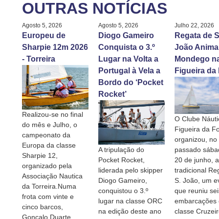
OUTRAS NOTÍCIAS
Agosto 5, 2026
Agosto 5, 2026
Julho 22, 2026
Europeu de
Diogo Gameiro
Regata de S
Sharpie 12m 2026
Conquista o 3.º
João Anima
- Torreira
Lugar na Volta a
Mondego n
Portugal à Vela a
Figueira da
Bordo do ‘Pocket
Rocket’
Realizou-se no final
O Clube Náuti
do mês e Julho, o
Figueira da F
campeonato da
organizou, no
Europa da classe
A tripulação do
passado sábad
Sharpie 12,
Pocket Rocket,
20 de junho, a
organizado pela
liderada pelo skipper
tradicional Re
Associação Nautica
Diogo Gameiro,
S. João, um e
da Torreira.Numa
conquistou o 3.º
que reuniu sei
frota com vinte e
lugar na classe ORC
embarcações 
cinco barcos,
na edição deste ano
classe Cruzei
Gonçalo Duarte