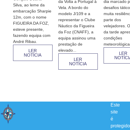
da Volta a Portugal à
dia marcado p
Silva, ao leme da
Vela. A bordo do
desafios tátic
embarcação Sharpie
modelo J/109 e a
muita resiliênc
12m, com o nome
representar o Clube
parte dos
FIGUEIRA DA FOZ,
Náutico da Figueira
velejadores. O
esteve presente,
da Foz (CNAFF), a
da tarde apre
fazendo equipa com
equipa assinou uma
condições
André Ribau.
prestação de
meteorológicas
elevado...
LER
LER
NOTÍCIA
NOTÍCI
LER
NOTÍCIA
Este
site
é
protegido