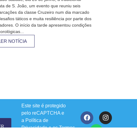
ta de S. João, um evento que reuniu seis
rcações da classe Cruzeiro num dia marcado
esafios táticos e muita resiliência por parte dos
jadores. O início da tarde apresentou condições
orológicas...
LER NOTÍCIA
Este site é protegido
pelo reCAPTCHA e
a
Política de
ER
Privacidade
e os
Termos
de Serviço
do Google