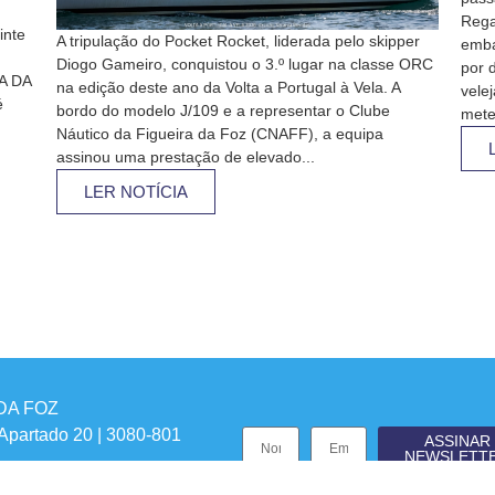
Rega
inte
A tripulação do Pocket Rocket, liderada pelo skipper
emba
Diogo Gameiro, conquistou o 3.º lugar na classe ORC
por d
A DA
na edição deste ano da Volta a Portugal à Vela. A
vele
é
bordo do modelo J/109 e a representar o Clube
mete
Náutico da Figueira da Foz (CNAFF), a equipa
assinou uma prestação de elevado...
LER NOTÍCIA
DA FOZ
 Apartado 20 | 3080-801
ASSINAR
NEWSLETT