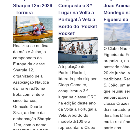
Sharpie 12m 2026
Conquista o 3.º
João Anima
- Torreira
Lugar na Volta a
Mondego n
Portugal à Vela a
Figueira da
Bordo do ‘Pocket
Rocket’
Realizou-se no final
O Clube Náuti
do mês e Julho, o
Figueira da F
campeonato da
organizou, no
Europa da classe
A tripulação do
passado sábad
Sharpie 12,
Pocket Rocket,
20 de junho, a
organizado pela
liderada pelo skipper
tradicional Re
Associação Nautica
Diogo Gameiro,
S. João, um e
da Torreira.Numa
conquistou o 3.º
que reuniu sei
frota com vinte e
lugar na classe ORC
embarcações 
cinco barcos,
na edição deste ano
classe Cruzei
Gonçalo Duarte
da Volta a Portugal à
dia marcado p
Silva, ao leme da
Vela. A bordo do
desafios tátic
embarcação Sharpie
modelo J/109 e a
muita resiliênc
12m, com o nome
representar o Clube
parte dos