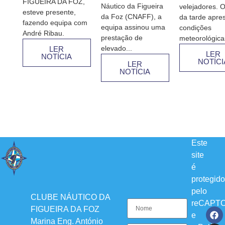
FIGUEIRA DA FOZ,
Náutico da Figueira
velejadores. O
esteve presente,
da Foz (CNAFF), a
da tarde apre
fazendo equipa com
equipa assinou uma
condições
André Ribau.
prestação de
meteorológicas
elevado...
LER
LER
NOTÍCIA
NOTÍCI
LER
NOTÍCIA
Este
site
é
protegido
pelo
CLUBE NÁUTICO DA
reCAPT
FIGUEIRA DA FOZ
e
Marina Eng. António