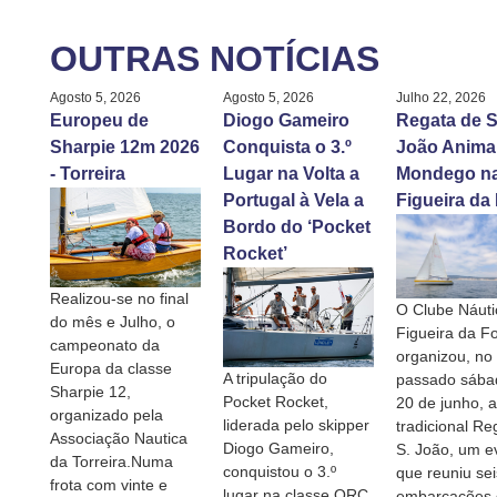
OUTRAS NOTÍCIAS
Agosto 5, 2026
Agosto 5, 2026
Julho 22, 2026
Europeu de
Diogo Gameiro
Regata de S
Sharpie 12m 2026
Conquista o 3.º
João Anima
- Torreira
Lugar na Volta a
Mondego n
Portugal à Vela a
Figueira da
Bordo do ‘Pocket
Rocket’
Realizou-se no final
O Clube Náuti
do mês e Julho, o
Figueira da F
campeonato da
organizou, no
Europa da classe
A tripulação do
passado sábad
Sharpie 12,
Pocket Rocket,
20 de junho, a
organizado pela
liderada pelo skipper
tradicional Re
Associação Nautica
Diogo Gameiro,
S. João, um e
da Torreira.Numa
conquistou o 3.º
que reuniu sei
frota com vinte e
lugar na classe ORC
embarcações 