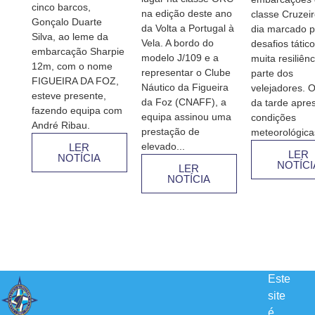
cinco barcos,
na edição deste ano
classe Cruzei
Gonçalo Duarte
da Volta a Portugal à
dia marcado p
Silva, ao leme da
Vela. A bordo do
desafios tátic
embarcação Sharpie
modelo J/109 e a
muita resiliênc
12m, com o nome
representar o Clube
parte dos
FIGUEIRA DA FOZ,
Náutico da Figueira
velejadores. O
esteve presente,
da Foz (CNAFF), a
da tarde apre
fazendo equipa com
equipa assinou uma
condições
André Ribau.
prestação de
meteorológicas
elevado...
LER
LER
NOTÍCIA
NOTÍCI
LER
NOTÍCIA
Este
site
é