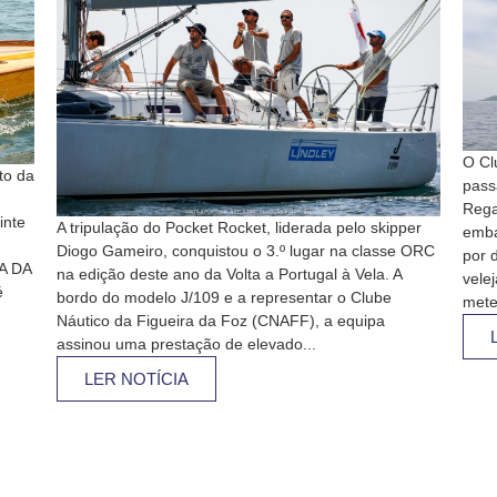
O Cl
to da
pass
Rega
inte
A tripulação do Pocket Rocket, liderada pelo skipper
emba
Diogo Gameiro, conquistou o 3.º lugar na classe ORC
por d
A DA
na edição deste ano da Volta a Portugal à Vela. A
vele
é
bordo do modelo J/109 e a representar o Clube
mete
Náutico da Figueira da Foz (CNAFF), a equipa
assinou uma prestação de elevado...
LER NOTÍCIA