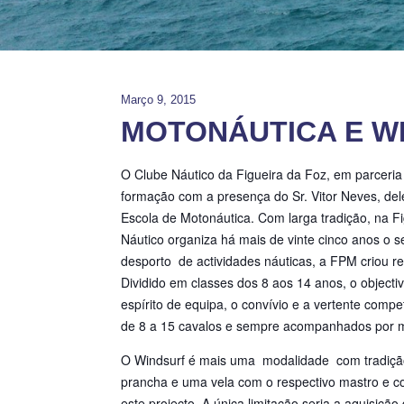
Março 9, 2015
MOTONÁUTICA E W
O Clube Náutico da Figueira da Foz, em parceri
formação com a presença do Sr. Vitor Neves, d
Escola de Motonáutica. Com larga tradição, na F
Náutico organiza há mais de vinte cinco anos o s
desporto de actividades náuticas, a FPM criou 
Dividido em classes dos 8 aos 14 anos, o objecti
espírito de equipa, o convívio e a vertente com
de 8 a 15 cavalos e sempre acompanhados por m
O Windsurf é mais uma modalidade com tradição
prancha e uma vela com o respectivo mastro e c
este projecto. A única limitação seria a aquisiçã