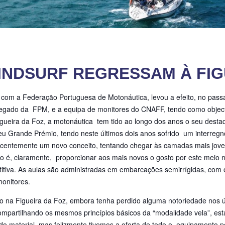
INDSURF REGRESSAM À FIG
a com a Federação Portuguesa de Motonáutica, levou a efeito, no pas
elegado da FPM, e a equipa de monitores do CNAFF,
tendo como object
igueira da Foz, a motonáutica tem tido ao longo dos anos o seu desta
eu Grande Prémio, tendo neste últimos dois anos sofrido um interregn
recentemente um novo conceito, tentando chegar às camadas mais jove
vo é, claramente, proporcionar aos mais novos o gosto por este meio n
petitiva. As aulas são administradas em embarcações semirrígidas, c
onitores.
 na Figueira da Foz, embora tenha perdido alguma notoriedade nos ú
ompartilhando os mesmos princípios básicos da “modalidade vela”, es
o do material, mas felizmente tivemos a oferta de todo o equipamento p