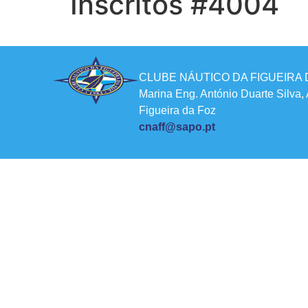
Inscritos #4004
CLUBE NÁUTICO DA FIGUEIRA 
Marina Eng. António Duarte Silva,
Figueira da Foz
cnaff@sapo.pt