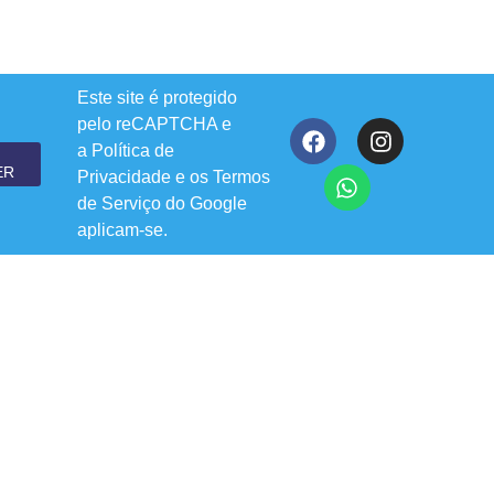
Este site é protegido
pelo reCAPTCHA e
a
Política de
ER
Privacidade
e os
Termos
de Serviço
do Google
aplicam-se.