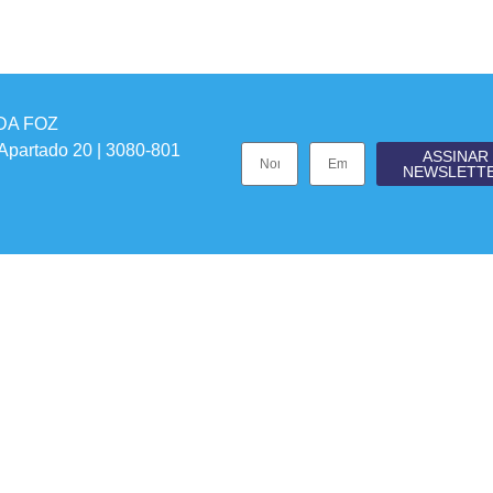
DA FOZ
 Apartado 20 | 3080-801
ASSINAR
NEWSLETT