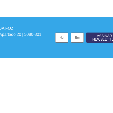
DA FOZ
 Apartado 20 | 3080-801
ASSINAR
NEWSLETT