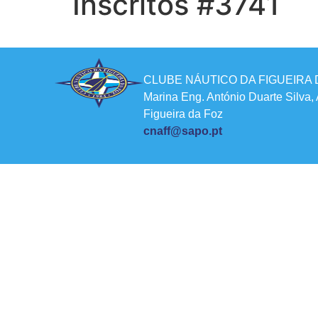
Inscritos #3741
CLUBE NÁUTICO DA FIGUEIRA 
Marina Eng. António Duarte Silva,
Figueira da Foz
cnaff@sapo.pt