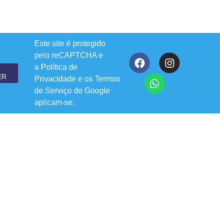
Este site é protegido
pelo reCAPTCHA e
a
Política de
ER
Privacidade
e os
Termos
de Serviço
do Google
aplicam-se.