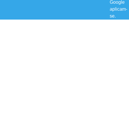
Google
aplicam-
se.