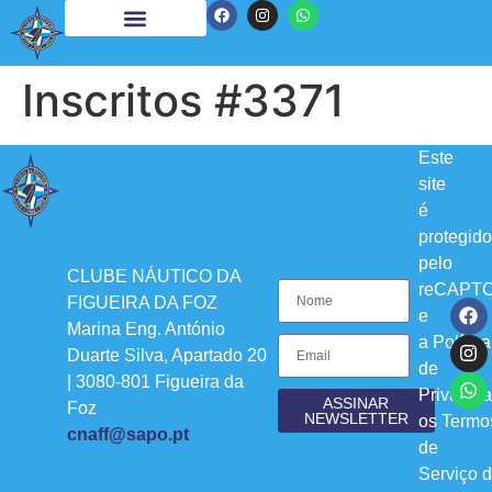
Inscritos #3371
Este
site
é
protegido
pelo
CLUBE NÁUTICO DA
reCAPT
FIGUEIRA DA FOZ
e
Marina Eng. António
a
Política
Duarte Silva, Apartado 20
de
| 3080-801 Figueira da
Privacid
ASSINAR
Foz
NEWSLETTER
os
Termo
cnaff@sapo.pt
de
Serviço
d