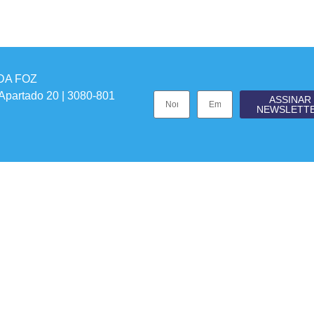
DA FOZ
 Apartado 20 | 3080-801
ASSINAR
NEWSLETT