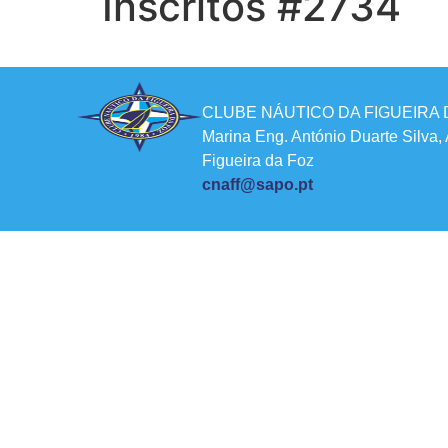
Inscritos #2734
CLUBE NÁUTICO DA FIGUEIRA 
Marina Eng. António Duarte Silva,
Figueira da Foz
cnaff@sapo.pt