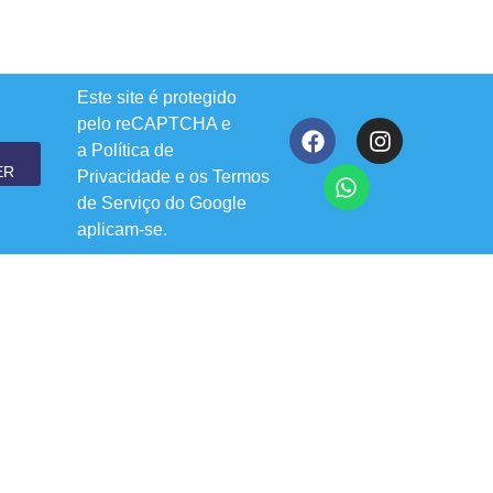
Este site é protegido
pelo reCAPTCHA e
a
Política de
ER
Privacidade
e os
Termos
de Serviço
do Google
aplicam-se.