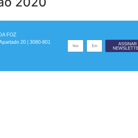
ão 2020
DA FOZ
 Apartado 20 | 3080-801
ASSINAR
NEWSLETT