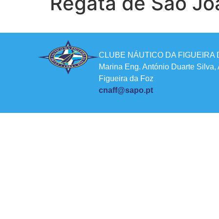
Regata de São Jo
CLUBE NÁUTICO DA FIGUEIRA 
Marina Eng. António Duarte Silva,
Figueira da Foz
cnaff@sapo.pt