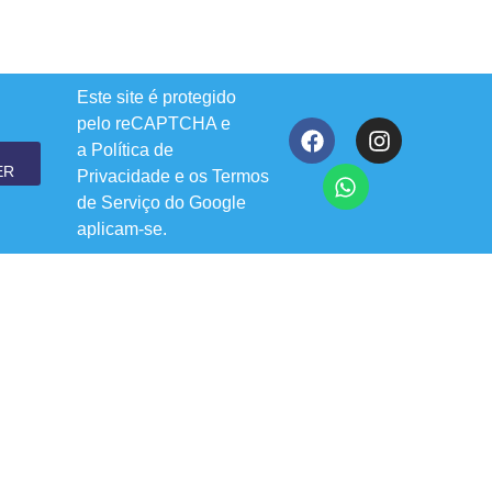
Este site é protegido
pelo reCAPTCHA e
a
Política de
ER
Privacidade
e os
Termos
de Serviço
do Google
aplicam-se.