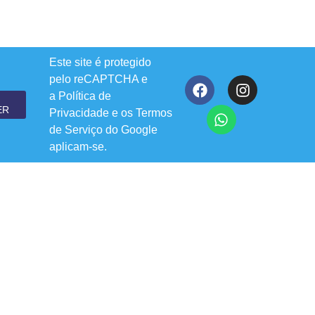
Este site é protegido
pelo reCAPTCHA e
a
Política de
ER
Privacidade
e os
Termos
de Serviço
do Google
aplicam-se.