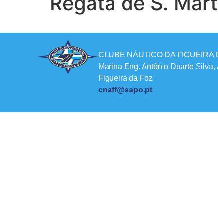
Regata de S. Mar
CLUBE NÁUTICO DA FIGUEIRA 
Marina Eng. António Duarte Silva,
Figueira da Foz
cnaff@sapo.pt