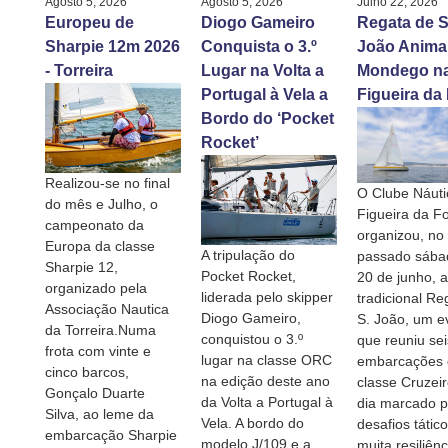
Agosto 5, 2026
Agosto 5, 2026
Julho 22, 2026
Europeu de
Diogo Gameiro
Regata de S
Sharpie 12m 2026
Conquista o 3.º
João Anima
- Torreira
Lugar na Volta a
Mondego n
Portugal à Vela a
Figueira da
Bordo do ‘Pocket
Rocket’
Realizou-se no final
O Clube Náuti
do mês e Julho, o
Figueira da F
campeonato da
organizou, no
Europa da classe
A tripulação do
passado sábad
Sharpie 12,
Pocket Rocket,
20 de junho, a
organizado pela
liderada pelo skipper
tradicional Re
Associação Nautica
Diogo Gameiro,
S. João, um e
da Torreira.Numa
conquistou o 3.º
que reuniu sei
frota com vinte e
lugar na classe ORC
embarcações 
cinco barcos,
na edição deste ano
classe Cruzei
Gonçalo Duarte
da Volta a Portugal à
dia marcado p
Silva, ao leme da
Vela. A bordo do
desafios tátic
embarcação Sharpie
modelo J/109 e a
muita resiliênc