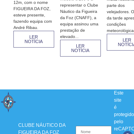
12m, com o nome
representar o Clube
parte dos
FIGUEIRA DA FOZ,
Náutico da Figueira
velejadores. O
esteve presente,
da Foz (CNAFF), a
da tarde apre
fazendo equipa com
equipa assinou uma
condições
André Ribau.
prestação de
meteorológicas
elevado...
LER
LER
NOTÍCIA
NOTÍCI
LER
NOTÍCIA
Este
site
é
protegido
pelo
CLUBE NÁUTICO DA
reCAPT
FIGUEIRA DA FOZ