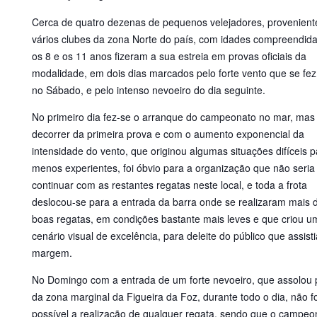
Cerca de quatro dezenas de pequenos velejadores, provenient
vários clubes da zona Norte do país, com idades compreendida
os 8 e os 11 anos fizeram a sua estreia em provas oficiais da
modalidade, em dois dias marcados pelo forte vento que se fez 
no Sábado, e pelo intenso nevoeiro do dia seguinte.
No primeiro dia fez-se o arranque do campeonato no mar, mas
decorrer da primeira prova e com o aumento exponencial da
intensidade do vento, que originou algumas situações difíceis p
menos experientes, foi óbvio para a organização que não seria 
continuar com as restantes regatas neste local, e toda a frota
deslocou-se para a entrada da barra onde se realizaram mais 
boas regatas, em condições bastante mais leves e que criou u
cenário visual de excelência, para deleite do público que assist
margem.
No Domingo com a entrada de um forte nevoeiro, que assolou 
da zona marginal da Figueira da Foz, durante todo o dia, não fo
possível a realização de qualquer regata, sendo que o campeo