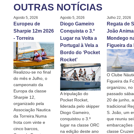
OUTRAS NOTÍCIAS
Agosto 5, 2026
Agosto 5, 2026
Julho 22, 2026
Europeu de
Diogo Gameiro
Regata de S
Sharpie 12m 2026
Conquista o 3.º
João Anima
- Torreira
Lugar na Volta a
Mondego n
Portugal à Vela a
Figueira da
Bordo do ‘Pocket
Rocket’
Realizou-se no final
O Clube Náuti
do mês e Julho, o
Figueira da F
campeonato da
organizou, no
Europa da classe
A tripulação do
passado sábad
Sharpie 12,
Pocket Rocket,
20 de junho, a
organizado pela
liderada pelo skipper
tradicional Re
Associação Nautica
Diogo Gameiro,
S. João, um e
da Torreira.Numa
conquistou o 3.º
que reuniu sei
frota com vinte e
lugar na classe ORC
embarcações 
cinco barcos,
na edição deste ano
classe Cruzei