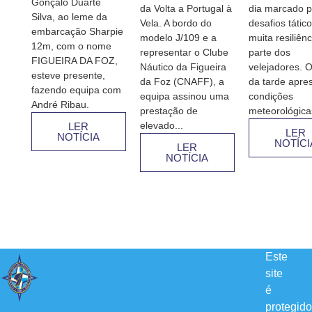
Gonçalo Duarte
da Volta a Portugal à
dia marcado p
Silva, ao leme da
Vela. A bordo do
desafios tátic
embarcação Sharpie
modelo J/109 e a
muita resiliênc
12m, com o nome
representar o Clube
parte dos
FIGUEIRA DA FOZ,
Náutico da Figueira
velejadores. O
esteve presente,
da Foz (CNAFF), a
da tarde apre
fazendo equipa com
equipa assinou uma
condições
André Ribau.
prestação de
meteorológicas
elevado...
LER
LER
NOTÍCIA
NOTÍCI
LER
NOTÍCIA
Este
site
é
protegido