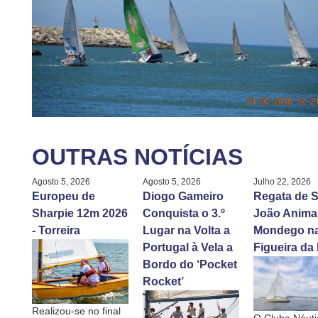
OUTRAS NOTÍCIAS
Agosto 5, 2026
Agosto 5, 2026
Julho 22, 2026
Europeu de
Diogo Gameiro
Regata de S
Sharpie 12m 2026
Conquista o 3.º
João Anima
- Torreira
Lugar na Volta a
Mondego n
Portugal à Vela a
Figueira da
Bordo do ‘Pocket
Rocket’
Realizou-se no final
O Clube Náuti