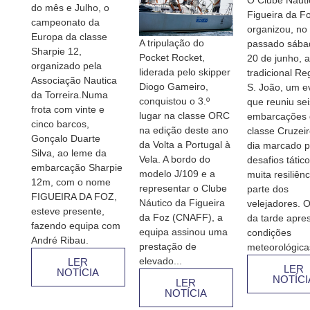
do mês e Julho, o
Figueira da F
campeonato da
organizou, no
Europa da classe
A tripulação do
passado sábad
Sharpie 12,
Pocket Rocket,
20 de junho, a
organizado pela
liderada pelo skipper
tradicional Re
Associação Nautica
Diogo Gameiro,
S. João, um e
da Torreira.Numa
conquistou o 3.º
que reuniu sei
frota com vinte e
lugar na classe ORC
embarcações 
cinco barcos,
na edição deste ano
classe Cruzei
Gonçalo Duarte
da Volta a Portugal à
dia marcado p
Silva, ao leme da
Vela. A bordo do
desafios tátic
embarcação Sharpie
modelo J/109 e a
muita resiliênc
12m, com o nome
representar o Clube
parte dos
FIGUEIRA DA FOZ,
Náutico da Figueira
velejadores. O
esteve presente,
da Foz (CNAFF), a
da tarde apre
fazendo equipa com
equipa assinou uma
condições
André Ribau.
prestação de
meteorológicas
elevado...
LER
LER
NOTÍCIA
NOTÍCI
LER
NOTÍCIA