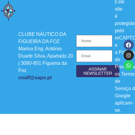
Este
site
é
protegido
pelo
CLUBE NÁUTICO DA
reCAPT
FIGUEIRA DA FOZ
e
Marina Eng. António
a
Política
Duarte Silva, Apartado 20
de
| 3080-801 Figueira da
Privacid
ASSINAR
Foz
NEWSLETTER
os
Termo
cnaff@sapo.pt
de
Serviço
d
Google
aplicam-
se.