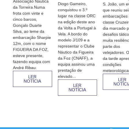
Associação Nautica
Diogo Gameiro,
S. João, um e
da Torreira.Numa
conquistou o 3.º
que reuniu sei
frota com vinte e
lugar na classe ORC
embarcações 
cinco barcos,
na edição deste ano
classe Cruzei
Gonçalo Duarte
da Volta a Portugal à
dia marcado p
Silva, ao leme da
Vela. A bordo do
desafios tátic
embarcação Sharpie
modelo J/109 e a
muita resiliênc
12m, com o nome
representar o Clube
parte dos
FIGUEIRA DA FOZ,
Náutico da Figueira
velejadores. O
esteve presente,
da Foz (CNAFF), a
da tarde apre
fazendo equipa com
equipa assinou uma
condições
André Ribau.
prestação de
meteorológicas
elevado...
LER
LER
NOTÍCIA
NOTÍCI
LER
NOTÍCIA