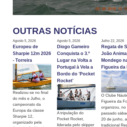
OUTRAS NOTÍCIAS
Agosto 5, 2026
Agosto 5, 2026
Julho 22, 2026
Europeu de
Diogo Gameiro
Regata de S
Sharpie 12m 2026
Conquista o 3.º
João Anima
- Torreira
Lugar na Volta a
Mondego n
Portugal à Vela a
Figueira da
Bordo do ‘Pocket
Rocket’
Realizou-se no final
O Clube Náuti
do mês e Julho, o
Figueira da F
campeonato da
organizou, no
Europa da classe
A tripulação do
passado sábad
Sharpie 12,
Pocket Rocket,
20 de junho, a
organizado pela
liderada pelo skipper
tradicional Re