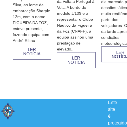
da Volta a Portugal à
dia marcado p
Silva, ao leme da
Vela. A bordo do
desafios tátic
embarcação Sharpie
modelo J/109 e a
muita resiliênc
12m, com o nome
representar o Clube
parte dos
FIGUEIRA DA FOZ,
Náutico da Figueira
velejadores. O
esteve presente,
da Foz (CNAFF), a
da tarde apre
fazendo equipa com
equipa assinou uma
condições
André Ribau.
prestação de
meteorológicas
elevado...
LER
LER
NOTÍCIA
NOTÍCI
LER
NOTÍCIA
Este
site
é
protegido