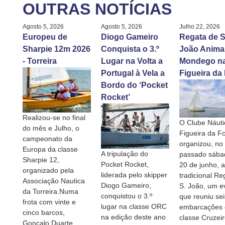
OUTRAS NOTÍCIAS
Agosto 5, 2026
Agosto 5, 2026
Julho 22, 2026
Europeu de
Diogo Gameiro
Regata de S
Sharpie 12m 2026
Conquista o 3.º
João Anima
- Torreira
Lugar na Volta a
Mondego n
Portugal à Vela a
Figueira da
Bordo do ‘Pocket
Rocket’
Realizou-se no final
O Clube Náuti
do mês e Julho, o
Figueira da F
campeonato da
organizou, no
Europa da classe
A tripulação do
passado sábad
Sharpie 12,
Pocket Rocket,
20 de junho, a
organizado pela
liderada pelo skipper
tradicional Re
Associação Nautica
Diogo Gameiro,
S. João, um e
da Torreira.Numa
conquistou o 3.º
que reuniu sei
frota com vinte e
lugar na classe ORC
embarcações 
cinco barcos,
na edição deste ano
classe Cruzei
Gonçalo Duarte