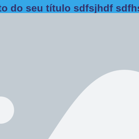
to do seu título sdfsjhdf sdf