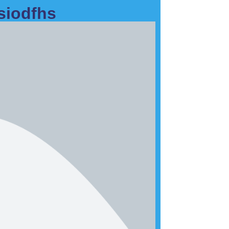
hsiodfhs